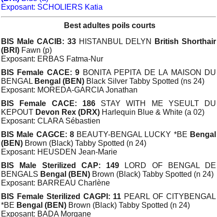
Exposant: SCHOLIERS Katia
Best adultes poils courts
BIS Male CACIB: 33
HISTANBUL DELYN
British Shorthair
(BRI)
Fawn (p)
Exposant: ERBAS Fatma-Nur
BIS Female CACE: 9
BONITA PEPITA DE LA MAISON DU
BENGAL
Bengal (BEN)
Black Silver Tabby Spotted (ns 24)
Exposant: MOREDA-GARCIA Jonathan
BIS Female CACE: 186
STAY WITH ME YSEULT DU
KEPOUT
Devon Rex (DRX)
Harlequin Blue & White (a 02)
Exposant: CLARA Sébastien
BIS Male CAGCE: 8
BEAUTY-BENGAL LUCKY *BE
Bengal
(BEN)
Brown (Black) Tabby Spotted (n 24)
Exposant: HEUSDEN Jean-Marie
BIS Male Sterilized CAP: 149
LORD OF BENGAL DE
BENGALS
Bengal (BEN)
Brown (Black) Tabby Spotted (n 24)
Exposant: BARREAU Charlène
BIS Female Sterilized CAGPI: 11
PEARL OF CITYBENGAL
*BE
Bengal (BEN)
Brown (Black) Tabby Spotted (n 24)
Exposant: BADA Morgane