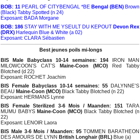
BOB: 11
PEARL OF CITYBENGAL *BE
Bengal (BEN)
Brown
(Black) Tabby Spotted (n 24)
Exposant: BADA Morgane
BOB: 186
STAY WITH ME YSEULT DU KEPOUT
Devon Rex
(DRX)
Harlequin Blue & White (a 02)
Exposant: CLARA Sébastien
Best jeunes poils mi-longs
BIS Male Babyclass 10-14 semaines: 194
IRON MAN
MILOWCOON'S CAT'S
Maine-Coon (MCO)
Red Tabby
Blotched (d 22)
Exposant: ROCHET Joachim
BIS Female Babyclass 10-14 semaines: 55
DALYNNE’S
BEAU
Maine-Coon (MCO)
Black Tabby Blotched (n 22)
Exposant: HERMANS Lynne
BIS Female Sterilized 3-6 Mois / Maanden: 151
TARA
MUMU BABYS
Maine-Coon (MCO)
Black Tabby Blotched (n
22)
Exposant: LENOIR Laora
BIS Male 3-6 Mois / Maanden: 95
TOMMEN BARATHEON
DES AMOURS DE LYNN
British Longhair (BRL)
Blue (a)