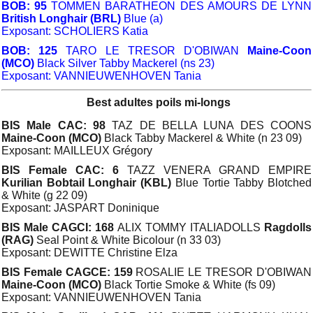
BOB: 95
TOMMEN BARATHEON DES AMOURS DE LYNN
British Longhair (BRL)
Blue (a)
Exposant: SCHOLIERS Katia
BOB: 125
TARO LE TRESOR D'OBIWAN
Maine-Coon
(MCO)
Black Silver Tabby Mackerel (ns 23)
Exposant: VANNIEUWENHOVEN Tania
Best adultes poils mi-longs
BIS Male CAC: 98
TAZ DE BELLA LUNA DES COONS
Maine-Coon (MCO)
Black Tabby Mackerel & White (n 23 09)
Exposant: MAILLEUX Grégory
BIS Female CAC: 6
TAZZ VENERA GRAND EMPIRE
Kurilian Bobtail Longhair (KBL)
Blue Tortie Tabby Blotched
& White (g 22 09)
Exposant: JASPART Doninique
BIS Male CAGCI: 168
ALIX TOMMY ITALIADOLLS
Ragdolls
(RAG)
Seal Point & White Bicolour (n 33 03)
Exposant: DEWITTE Christine Elza
BIS Female CAGCE: 159
ROSALIE LE TRESOR D'OBIWAN
Maine-Coon (MCO)
Black Tortie Smoke & White (fs 09)
Exposant: VANNIEUWENHOVEN Tania