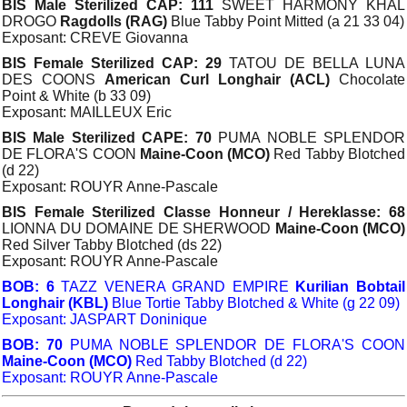
BIS Male Sterilized CAP: 111
SWEET HARMONY KHAL
DROGO
Ragdolls (RAG)
Blue Tabby Point Mitted (a 21 33 04)
Exposant: CREVE Giovanna
BIS Female Sterilized CAP: 29
TATOU DE BELLA LUNA
DES COONS
American Curl Longhair (ACL)
Chocolate
Point & White (b 33 09)
Exposant: MAILLEUX Eric
BIS Male Sterilized CAPE: 70
PUMA NOBLE SPLENDOR
DE FLORA'S COON
Maine-Coon (MCO)
Red Tabby Blotched
(d 22)
Exposant: ROUYR Anne-Pascale
BIS Female Sterilized Classe Honneur / Hereklasse: 68
LIONNA DU DOMAINE DE SHERWOOD
Maine-Coon (MCO)
Red Silver Tabby Blotched (ds 22)
Exposant: ROUYR Anne-Pascale
BOB: 6
TAZZ VENERA GRAND EMPIRE
Kurilian Bobtail
Longhair (KBL)
Blue Tortie Tabby Blotched & White (g 22 09)
Exposant: JASPART Doninique
BOB: 70
PUMA NOBLE SPLENDOR DE FLORA'S COON
Maine-Coon (MCO)
Red Tabby Blotched (d 22)
Exposant: ROUYR Anne-Pascale