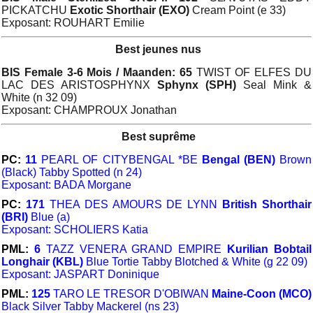
PICKATCHU
Exotic Shorthair (EXO)
Cream Point (e 33)
Exposant: ROUHART Emilie
Best jeunes nus
BIS Female 3-6 Mois / Maanden: 65
TWIST OF ELFES DU
LAC DES ARISTOSPHYNX
Sphynx (SPH)
Seal Mink &
White (n 32 09)
Exposant: CHAMPROUX Jonathan
Best suprême
PC:
11
PEARL OF CITYBENGAL *BE
Bengal (BEN)
Brown
(Black) Tabby Spotted (n 24)
Exposant: BADA Morgane
PC:
171
THEA DES AMOURS DE LYNN
British Shorthair
(BRI)
Blue (a)
Exposant: SCHOLIERS Katia
PML:
6
TAZZ VENERA GRAND EMPIRE
Kurilian Bobtail
Longhair (KBL)
Blue Tortie Tabby Blotched & White (g 22 09)
Exposant: JASPART Doninique
PML:
125
TARO LE TRESOR D'OBIWAN
Maine-Coon (MCO)
Black Silver Tabby Mackerel (ns 23)