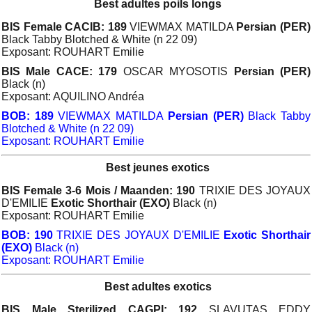
Best adultes poils longs
BIS Female CACIB: 189
VIEWMAX MATILDA
Persian (PER)
Black Tabby Blotched & White (n 22 09)
Exposant: ROUHART Emilie
BIS Male CACE: 179
OSCAR MYOSOTIS
Persian (PER)
Black (n)
Exposant: AQUILINO Andréa
BOB: 189
VIEWMAX MATILDA
Persian (PER)
Black Tabby
Blotched & White (n 22 09)
Exposant: ROUHART Emilie
Best jeunes exotics
BIS Female 3-6 Mois / Maanden: 190
TRIXIE DES JOYAUX
D'EMILIE
Exotic Shorthair (EXO)
Black (n)
Exposant: ROUHART Emilie
BOB: 190
TRIXIE DES JOYAUX D'EMILIE
Exotic Shorthair
(EXO)
Black (n)
Exposant: ROUHART Emilie
Best adultes exotics
BIS Male Sterilized CAGPI: 192
SLAVUTAS EDDY