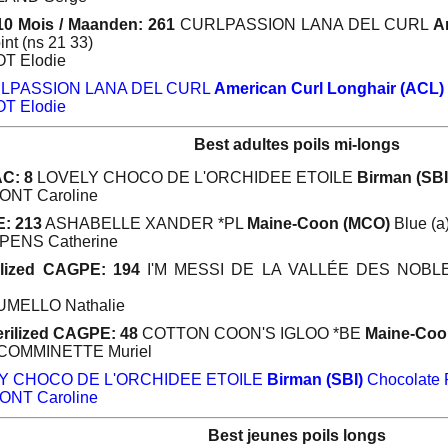
10 Mois / Maanden: 261
CURLPASSION LANA DEL CURL
A
int (ns 21 33)
OT Elodie
LPASSION LANA DEL CURL
American Curl Longhair (ACL)
OT Elodie
Best adultes poils mi-longs
C: 8
LOVELY CHOCO DE L'ORCHIDEE ETOILE
Birman (SBI
ONT Caroline
: 213
ASHABELLE XANDER *PL
Maine-Coon (MCO)
Blue (a
PENS Catherine
ilized CAGPE: 194
I'M MESSI DE LA VALLÉE DES NOB
UMELLO Nathalie
erilized CAGPE: 48
COTTON COON'S IGLOO *BE
Maine-Coo
LCOMMINETTE Muriel
Y CHOCO DE L'ORCHIDEE ETOILE
Birman (SBI)
Chocolate P
ONT Caroline
Best jeunes poils longs