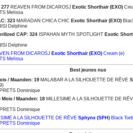
 277
REAVEN FROM DICAROSJ
Exotic Shorthair (EXO)
Crea
TS Melissa
C: 323
MARADAN CHICA CHIC
Exotic Shorthair (EXO)
Black
ISI Delphine
rilized CAP: 324
ISPAHAN MYTH SPOTLIGHT
Exotic Short
ISI Delphine
VEN FROM DICAROSJ
Exotic Shorthair (EXO)
Cream (e)
TS Melissa
Best jeunes nus
ois / Maanden: 19
MALABAR A LA SILHOUETTE DE RÊVE
S
9)
SPRETS Dominique
6 Mois / Maanden: 18
MILLESIME A LA SILHOUETTE DE RÊ
SPRETS Dominique
SIME A LA SILHOUETTE DE RÊVE
Sphynx (SPH)
Black Torti
SPRETS Dominique