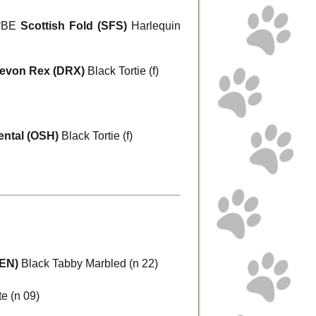
*BE
Scottish Fold (SFS)
Harlequin
evon Rex (DRX)
Black Tortie (f)
ental (OSH)
Black Tortie (f)
BEN)
Black Tabby Marbled (n 22)
e (n 09)