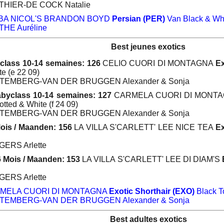
TTHIER-DE COCK Natalie
BA NICOL'S BRANDON BOYD
Persian (PER)
Van Black & Whi
THE Auréline
Best jeunes exotics
class 10-14 semaines: 126
CELIO CUORI DI MONTAGNA
Ex
e (e 22 09)
RTEMBERG-VAN DER BRUGGEN Alexander & Sonja
byclass 10-14 semaines: 127
CARMELA CUORI DI MONT
otted & White (f 24 09)
RTEMBERG-VAN DER BRUGGEN Alexander & Sonja
Mois / Maanden: 156
LA VILLA S'CARLETT' LEE NICE TEA
Ex
GERS Arlette
6 Mois / Maanden: 153
LA VILLA S'CARLETT' LEE DI DIAM'S
GERS Arlette
MELA CUORI DI MONTAGNA
Exotic Shorthair (EXO)
Black To
RTEMBERG-VAN DER BRUGGEN Alexander & Sonja
Best adultes exotics