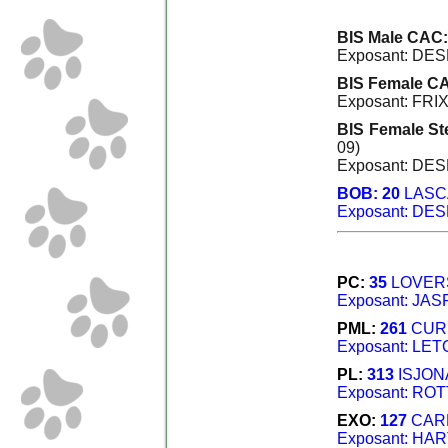
BIS Male CAC:
Exposant: DE
BIS Female CA
Exposant: FRIX
BIS Female Ste
09)
Exposant: DE
BOB: 20
LASC
Exposant: DE
PC:
35
LOVER
Exposant: JAS
PML:
261
CURL
Exposant: LET
PL:
313
ISJON
Exposant: RO
EXO:
127
CAR
Exposant: HA