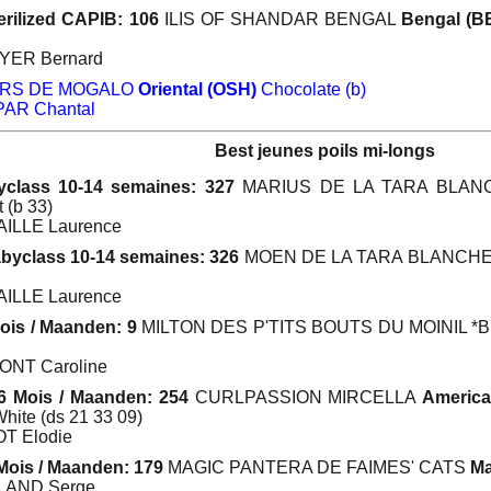
erilized CAPIB: 106
ILIS OF SHANDAR BENGAL
Bengal (B
OYER Bernard
RS DE MOGALO
Oriental (OSH)
Chocolate (b)
PAR Chantal
Best jeunes poils mi-longs
yclass 10-14 semaines: 327
MARIUS DE LA TARA BLAN
 (b 33)
AILLE Laurence
byclass 10-14 semaines: 326
MOEN DE LA TARA BLANCH
AILLE Laurence
ois / Maanden: 9
MILTON DES P'TITS BOUTS DU MOINIL *
ONT Caroline
6 Mois / Maanden: 254
CURLPASSION MIRCELLA
America
hite (ds 21 33 09)
OT Elodie
Mois / Maanden: 179
MAGIC PANTERA DE FAIMES' CATS
Ma
LLAND Serge