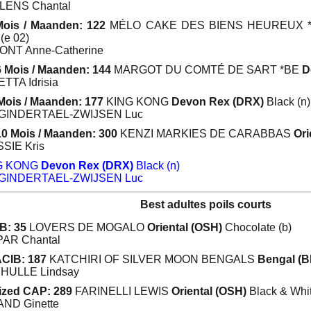
LENS Chantal
Mois / Maanden: 122
MÉLO CAKE DES BIENS HEUREUX 
(e 02)
ONT Anne-Catherine
6 Mois / Maanden: 144
MARGOT DU COMTÉ DE SART *BE
D
TTA Idrisia
Mois / Maanden: 177
KING KONG
Devon Rex (DRX)
Black (n)
NGINDERTAEL-ZWIJSEN Luc
10 Mois / Maanden: 300
KENZI MARKIES DE CARABBAS
Ori
SSIE Kris
G KONG
Devon Rex (DRX)
Black (n)
NGINDERTAEL-ZWIJSEN Luc
Best adultes poils courts
B: 35
LOVERS DE MOGALO
Oriental (OSH)
Chocolate (b)
PAR Chantal
CIB: 187
KATCHIRI OF SILVER MOON BENGALS
Bengal (
 HULLE Lindsay
lized CAP: 289
FARINELLI LEWIS
Oriental (OSH)
Black & Whit
AND Ginette