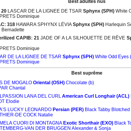
Best adultes nus
 20
LASCAR DE LA LIGNEE DE TSAR
Sphynx (SPH)
White O
SPRETS Dominique
C: 318
HAWARA SPHYNX LÉVIA
Sphynx (SPH)
Harlequin Se
 Bernadette
rilized CAPIB: 21
JADE OF A LA SILHOUETTE DE RÊVE
S
SPRETS Dominique
AR DE LA LIGNEE DE TSAR
Sphynx (SPH)
White Odd Eyes 
SPRETS Dominique
Best suprême
S DE MOGALO
Oriental (OSH)
Chocolate (b)
PAR Chantal
PASSION LANA DEL CURL
American Curl Longhair (ACL)
OT Elodie
A'S LUCKY LEONARDO
Persian (PER)
Black Tabby Blotched 
TTHIER-DE COCK Natalie
MELA CUORI DI MONTAGNA
Exotic Shorthair (EXO)
Black To
RTEMBERG-VAN DER BRUGGEN Alexander & Sonja