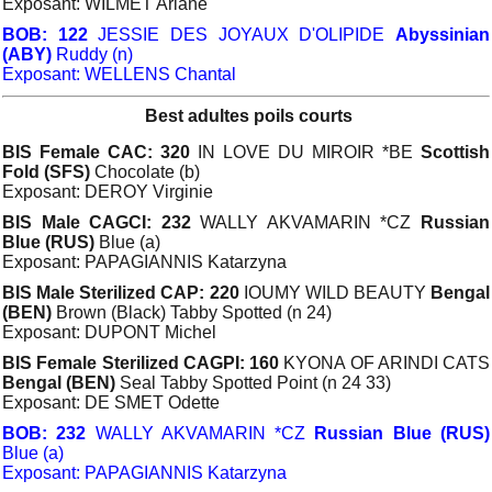
Exposant: WILMET Ariane
BOB: 122
JESSIE DES JOYAUX D'OLIPIDE
Abyssinian
(ABY)
Ruddy (n)
Exposant: WELLENS Chantal
Best adultes poils courts
BIS Female CAC: 320
IN LOVE DU MIROIR *BE
Scottish
Fold (SFS)
Chocolate (b)
Exposant: DEROY Virginie
BIS Male CAGCI: 232
WALLY AKVAMARIN *CZ
Russian
Blue (RUS)
Blue (a)
Exposant: PAPAGIANNIS Katarzyna
BIS Male Sterilized CAP: 220
IOUMY WILD BEAUTY
Bengal
(BEN)
Brown (Black) Tabby Spotted (n 24)
Exposant: DUPONT Michel
BIS Female Sterilized CAGPI: 160
KYONA OF ARINDI CATS
Bengal (BEN)
Seal Tabby Spotted Point (n 24 33)
Exposant: DE SMET Odette
BOB: 232
WALLY AKVAMARIN *CZ
Russian Blue (RUS)
Blue (a)
Exposant: PAPAGIANNIS Katarzyna