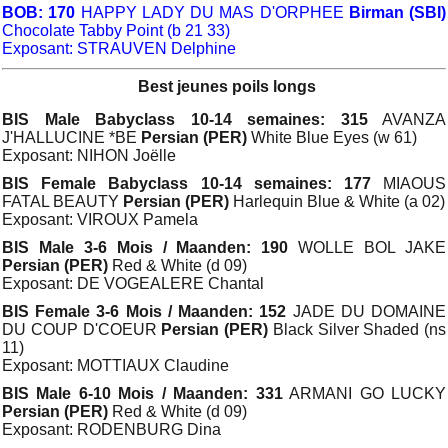
BOB: 170
HAPPY LADY DU MAS D'ORPHEE
Birman (SBI)
Chocolate Tabby Point (b 21 33)
Exposant: STRAUVEN Delphine
Best jeunes poils longs
BIS Male Babyclass 10-14 semaines: 315
AVANZA
J'HALLUCINE *BE
Persian (PER)
White Blue Eyes (w 61)
Exposant: NIHON Joëlle
BIS Female Babyclass 10-14 semaines: 177
MIAOUS
FATAL BEAUTY
Persian (PER)
Harlequin Blue & White (a 02)
Exposant: VIROUX Pamela
BIS Male 3-6 Mois / Maanden: 190
WOLLE BOL JAKE
Persian (PER)
Red & White (d 09)
Exposant: DE VOGEALERE Chantal
BIS Female 3-6 Mois / Maanden: 152
JADE DU DOMAINE
DU COUP D'COEUR
Persian (PER)
Black Silver Shaded (ns
11)
Exposant: MOTTIAUX Claudine
BIS Male 6-10 Mois / Maanden: 331
ARMANI GO LUCKY
Persian (PER)
Red & White (d 09)
Exposant: RODENBURG Dina