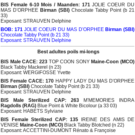
BIS Female 6-10 Mois / Maanden: 171
JOLIE COEUR DU
MAS D'ORPHEE
Birman (SBI)
Chocolate Tabby Point (b 21
33)
Exposant: STRAUVEN Delphine
BOB: 171
JOLIE COEUR DU MAS D'ORPHEE
Birman (SBI)
Chocolate Tabby Point (b 21 33)
Exposant: STRAUVEN Delphine
Best adultes poils mi-longs
BIS Male CACE: 223
TOP COON SONY
Maine-Coon (MCO)
Black Tabby Mackerel (n 23)
Exposant: WERGIFOSSE Yvette
BIS Female CACE: 170
HAPPY LADY DU MAS D'ORPHEE
Birman (SBI)
Chocolate Tabby Point (b 21 33)
Exposant: STRAUVEN Delphine
BIS Male Sterilized CAP: 263
M'MEMORIES INDRA
Ragdolls (RAG)
Blue Point & White Bicolour (a 33 03)
Exposant: HABETS Sylviane
BIS Female Sterilized CAP: 135
IREINE DES AMIS DE
VENISE
Maine-Coon (MCO)
Black Tabby Blotched (n 22)
Exposant: ACCETTINI-DUMONT Rénato & Françoise