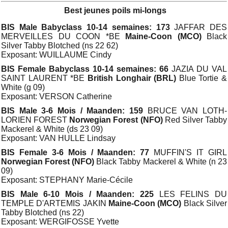
Best jeunes poils mi-longs
BIS Male Babyclass 10-14 semaines: 173
JAFFAR DES
MERVEILLES DU COON *BE
Maine-Coon (MCO)
Black
Silver Tabby Blotched (ns 22 62)
Exposant: WUILLAUME Cindy
BIS Female Babyclass 10-14 semaines: 66
JAZIA DU VAL
SAINT LAURENT *BE
British Longhair (BRL)
Blue Tortie &
White (g 09)
Exposant: VERSON Catherine
BIS Male 3-6 Mois / Maanden: 159
BRUCE VAN LOTH-
LORIEN FOREST
Norwegian Forest (NFO)
Red Silver Tabby
Mackerel & White (ds 23 09)
Exposant: VAN HULLE Lindsay
BIS Female 3-6 Mois / Maanden: 77
MUFFIN'S IT GIRL
Norwegian Forest (NFO)
Black Tabby Mackerel & White (n 23
09)
Exposant: STEPHANY Marie-Cécile
BIS Male 6-10 Mois / Maanden: 225
LES FELINS DU
TEMPLE D'ARTEMIS JAKIN
Maine-Coon (MCO)
Black Silver
Tabby Blotched (ns 22)
Exposant: WERGIFOSSE Yvette