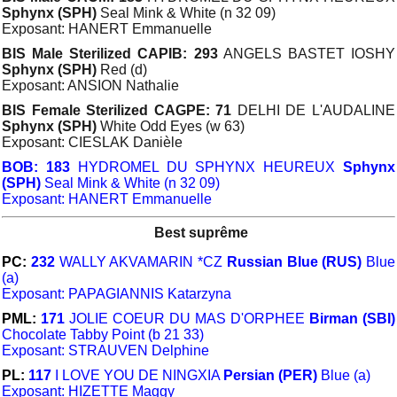
Sphynx (SPH)
Seal Mink & White (n 32 09)
Exposant: HANERT Emmanuelle
BIS Male Sterilized CAPIB: 293
ANGELS BASTET IOSHY
Sphynx (SPH)
Red (d)
Exposant: ANSION Nathalie
BIS Female Sterilized CAGPE: 71
DELHI DE L'AUDALINE
Sphynx (SPH)
White Odd Eyes (w 63)
Exposant: CIESLAK Danièle
BOB: 183
HYDROMEL DU SPHYNX HEUREUX
Sphynx
(SPH)
Seal Mink & White (n 32 09)
Exposant: HANERT Emmanuelle
Best suprême
PC:
232
WALLY AKVAMARIN *CZ
Russian Blue (RUS)
Blue
(a)
Exposant: PAPAGIANNIS Katarzyna
PML:
171
JOLIE COEUR DU MAS D'ORPHEE
Birman (SBI)
Chocolate Tabby Point (b 21 33)
Exposant: STRAUVEN Delphine
PL:
117
I LOVE YOU DE NINGXIA
Persian (PER)
Blue (a)
Exposant: HIZETTE Maggy