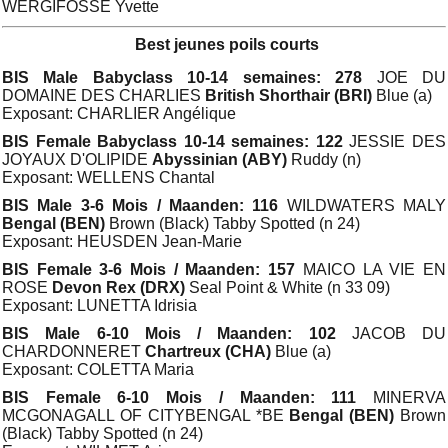
WERGIFOSSE Yvette
Best jeunes poils courts
BIS Male Babyclass 10-14 semaines: 278
JOE DU
DOMAINE DES CHARLIES
British Shorthair (BRI)
Blue (a)
Exposant: CHARLIER Angélique
BIS Female Babyclass 10-14 semaines: 122
JESSIE DES
JOYAUX D'OLIPIDE
Abyssinian (ABY)
Ruddy (n)
Exposant: WELLENS Chantal
BIS Male 3-6 Mois / Maanden: 116
WILDWATERS MALY
Bengal (BEN)
Brown (Black) Tabby Spotted (n 24)
Exposant: HEUSDEN Jean-Marie
BIS Female 3-6 Mois / Maanden: 157
MAICO LA VIE EN
ROSE
Devon Rex (DRX)
Seal Point & White (n 33 09)
Exposant: LUNETTA Idrisia
BIS Male 6-10 Mois / Maanden: 102
JACOB DU
CHARDONNERET
Chartreux (CHA)
Blue (a)
Exposant: COLETTA Maria
BIS Female 6-10 Mois / Maanden: 111
MINERVA
MCGONAGALL OF CITYBENGAL *BE
Bengal (BEN)
Brown
(Black) Tabby Spotted (n 24)