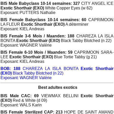
BIS Male Babyclass 10-14 semaines: 327
CITY ANGEL ICE
Exotic Shorthair (EXO)
White Copper Eyes (w 62)
Exposant: PUTTERS Nathalie
BIS Female Babyclass 10-14 semaines: 60
CAPRIMOON
LA FLEUR
Exotic Shorthair (EXO)
A déterminer
Exposant: KIEL Andreas
BIS Female 3-6 Mois / Maanden: 188
CHAREZA LA ISLA
BONITA
Exotic Shorthair (EXO)
Black Tabby Blotched (n 22)
Exposant: WAGNER Valérie
BIS Female 6-10 Mois / Maanden: 59
CAPRIMOON SARA-
LEE
Exotic Shorthair (EXO)
Blue Tortie Tabby (g 21)
Exposant: KIEL Andreas
BOB: 188
CHAREZA LA ISLA BONITA
Exotic Shorthair
(EXO)
Black Tabby Blotched (n 22)
Exposant: WAGNER Valérie
Best adultes exotics
BIS Male CAC: 69
VIEWMAX BELLINI
Exotic Shorthair
(EXO)
Red & White (d 09)
Exposant: WALS Karin
BIS Female Sterilized CAP: 213
HOPE DE SAINT AMAND